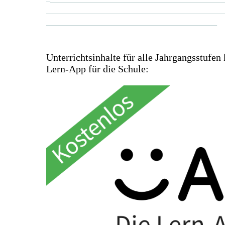
_________________
__________________
__________________________________
Unterrichtsinhalte für alle Jahrgangsstufe
Lern-App für die Schule: