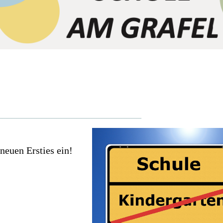
_____________________________
 neuen Ersties ein!
_________________